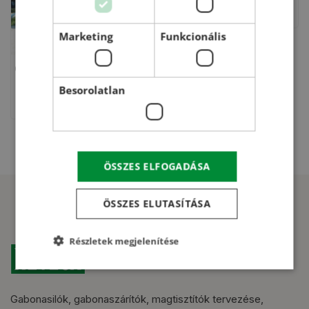
Marketing
Funkcionális
Cső, ⌀250, 6 m hosszú
Besorolatlan
ÖSSZES ELFOGADÁSA
ÖSSZES ELUTASÍTÁSA
Részletek megjelenítése
Gabonasilók, gabonaszárítók, magtisztítók tervezése,