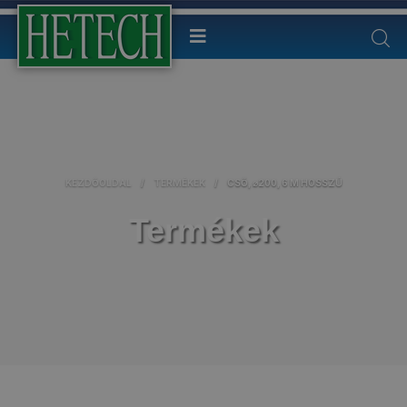
KEZDŐOLDAL
/
TERMÉKEK
/
CSŐ, ⌀200, 6 M HOSSZÚ
Termékek