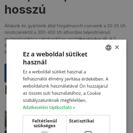
hosszú
Általunk és gyártóink által forgalmazott csöveink a 20-25 t/h
rendszerektől a 300-400 t/h áthordási teljesítményű
technológiákhoz raktárainkban rendelkezésükre áll. A 2,
×
illetve 6 méteres hosszokban, természetesen minden
kiegészítővel (csőbilincs, merevítőkötélzet, idomok, bakok).
Ez a weboldal sütiket
használ
HUNGARIAN
Ez a weboldal sütiket használ a
ENGLISH
felhasználói élmény javítása érdekében. A
ROMANIAN
Hasonló termékek
weboldalunk használatával Ön hozzájárul
az összes süti használatához, a Cookie
CROATIAN
szabályzatunknak megfelelően.
RUSSIAN
Adatkezelési tájékoztató »
Feltétlenül
Statisztikai
Csőbilincs ø200 mm
szükséges