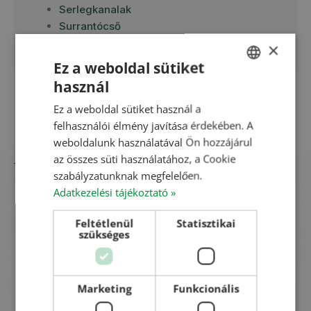
Serlegkanalak
Surrantócső
Tolózárak
×
Ez a weboldal sütiket
használ
HUNGARIAN
Ez a weboldal sütiket használ a
ENGLISH
Létrák
felhasználói élmény javítása érdekében. A
ROMANIAN
weboldalunk használatával Ön hozzájárul
az összes süti használatához, a Cookie
CROATIAN
szabályzatunknak megfelelően.
RUSSIAN
Adatkezelési tájékoztató »
Létra 8 fokos L=2 m
Feltétlenül
Statisztikai
szükséges
Létra – silófeljáróra; 2 fm; 2m (8 fokos,
szegecselt)
Marketing
Funkcionális