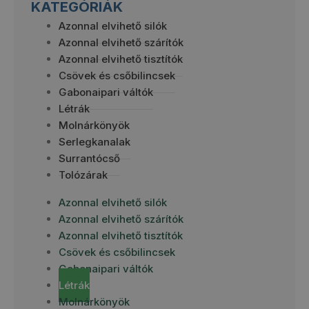
KATEGÓRIÁK
Azonnal elvihető silók
Azonnal elvihető szárítók
Azonnal elvihető tisztítók
Csövek és csőbilincsek
Gabonaipari váltók
Létrák
Molnárkönyök
Serlegkanalak
Surrantócső
Tolózárak
Azonnal elvihető silók
Azonnal elvihető szárítók
Azonnal elvihető tisztítók
Csövek és csőbilincsek
Gabonaipari váltók
Létrák
Molnárkönyök