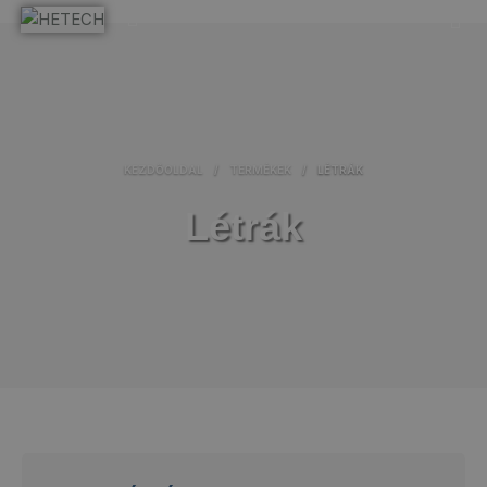
KEZDŐOLDAL
/
TERMÉKEK
/
LÉTRÁK
Létrák