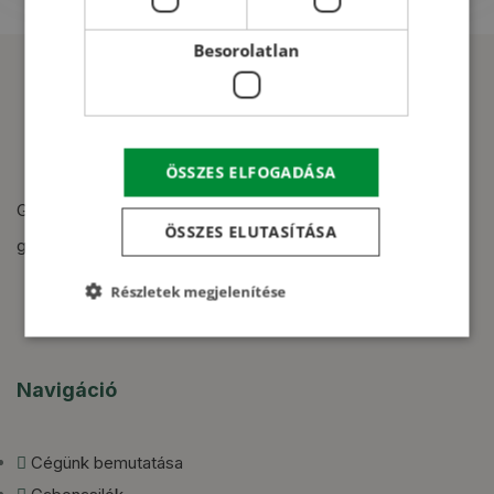
Besorolatlan
ÖSSZES ELFOGADÁSA
Gabonasilók, gabonaszárítók, magtisztítók tervezése,
ÖSSZES ELUTASÍTÁSA
gyártása és kivitelezése.
Részletek megjelenítése
Navigáció
Cégünk bemutatása