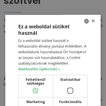
szoftver
×
Terményszárító, valamint gabonamozgató
Ez a weboldal sütiket
rendszereinket automatizált, egyedi, saját fejlesztésű
célszoftverrel kínáljuk, melynek fő jellemzői:
használ
HUNGARIAN
Ez a weboldal sütiket használ a
Megfelel a legmagasabb szintű technológiai
ENGLISH
felhasználói élmény javítása érdekében. A
követelményeknek.
ROMANIAN
weboldalunk használatával Ön hozzájárul
Energiatakarékos.
az összes süti használatához, a Cookie
Többszörös védelemmel ellátott.
CROATIAN
szabályzatunknak megfelelően.
Folyamatos fejlesztéseinknek köszönhetően speciális
RUSSIAN
Adatkezelési tájékoztató »
igényeket is ki tud elégíteni.
A vezérlés a legelterjedtebb komplex rendszerekhez
Feltétlenül
Statisztikai
szükséges
hasonlóan-két fő részből áll:
Ipari célszámítógép – PLC
Kezelői vezérlőfelület (szintén számítógép által
Marketing
Funkcionális
vezérelten) – HMI