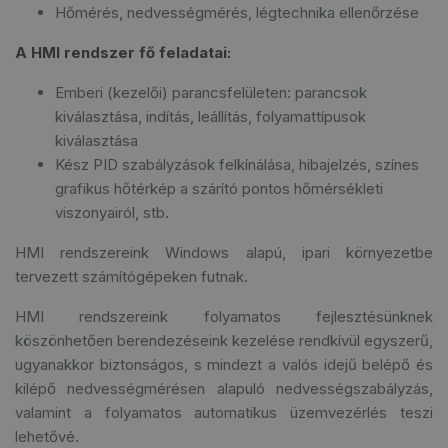
Hőmérés, nedvességmérés, légtechnika ellenőrzése
A HMI rendszer fő feladatai:
Emberi (kezelői) parancsfelületen: parancsok
kiválasztása, indítás, leállítás, folyamattípusok
kiválasztása
Kész PID szabályzások felkínálása, hibajelzés, színes
grafikus hőtérkép a szárító pontos hőmérsékleti
viszonyairól, stb.
HMI rendszereink Windows alapú, ipari környezetbe
tervezett számítógépeken futnak.
HMI rendszereink folyamatos fejlesztésünknek
köszönhetően berendezéseink kezelése rendkívül egyszerű,
ugyanakkor biztonságos, s mindezt a valós idejű belépő és
kilépő nedvességmérésen alapuló nedvességszabályzás,
valamint a folyamatos automatikus üzemvezérlés teszi
lehetővé.