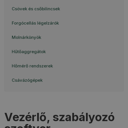
Csövek és csőbilincsek
Forgócellás légelzárók
Molnárkönyök
Hűtőaggregátok
Hőmérő rendszerek
Csávázógépek
Vezérlő, szabályozó