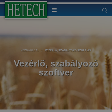
KEZDŐOLDAL
/
VEZÉRLŐ, SZABÁLYOZÓ SZOFTVER
Vezérlő, szabályozó
szoftver