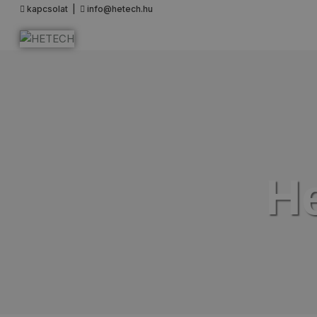
kapcsolat |
info@hetech.hu
Kezdő
He