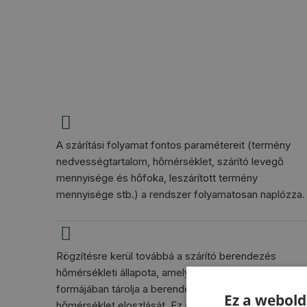
A szárítási folyamat fontos paramétereit (termény
nedvességtartalom, hőmérséklet, szárító levegő
mennyisége és hőfoka, leszárított termény
mennyisége stb.) a rendszer folyamatosan naplózza.
Rögzítésre kerül továbbá a szárító berendezés
hőmérsékleti állapota, amely grafikusan, hőtérkép
formájában tárolja a berendezés szárító moduljainak
Ez a webold
hőmérséklet eloszlását. Ez az információ