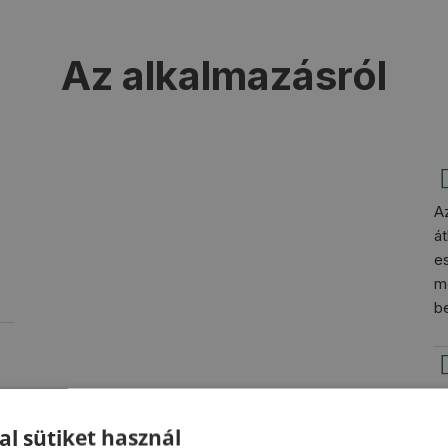
Az alkalmazásról
Az
á
es
mo
b
M
a
al sütiket használ
ta