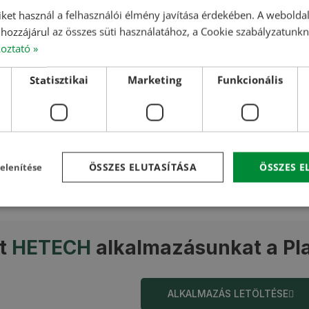
iket használ a felhasználói élmény javítása érdekében. A webolda
a
h
hozzájárul az összes süti használatához, a Cookie szabályzatunk
koztató »
Az
Statisztikai
Marketing
Funkcionális
kí
v
d
r
üg
ÖSSZES ELUTASÍTÁSA
ÖSSZES 
elenítése
st
HETECH
alkalmazásunkat a Pl
ALKALMAZÁS LETÖLTÉSE