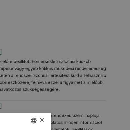
 előre beállított hőmérsékleti riasztási küszöb
tlépése vagy egyéb kritikus működési rendellenesség
etén a rendszer azonnali értesítést küld a felhasználó
bil eszközére, felhívva ezzel a figyelmet a mielőbbi
eavatkozás szükségességére.
egtekinthető továbbá a berendezés üzemi naplója,
×
mely a működéssel kapcsolatos minden információt
rtalmaz (aktuálisan futó folyamatok, beállítások,