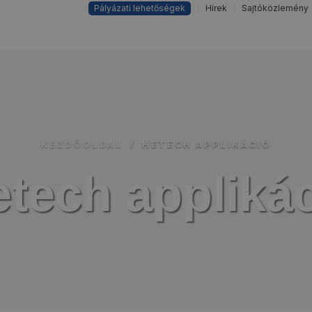
Pályázati lehetőségek
Hírek
Sajtóközlemény
oldal
Az év fókusza
Rólunk
Gyártmányok
Tech
KEZDŐOLDAL
/
HETECH APPLIKÁCIÓ
tech appliká