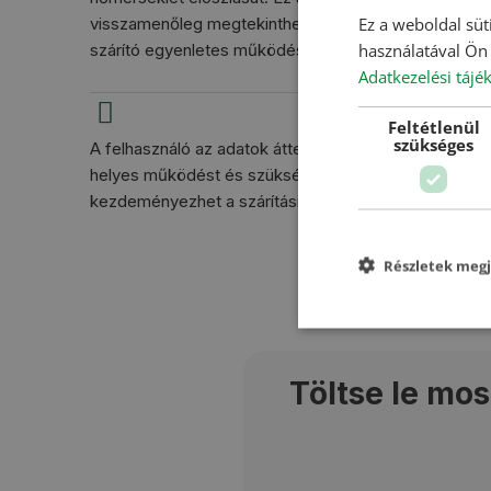
Ez a weboldal süt
visszamenőleg megtekinthető, és tájékoztatást nyújt 
használatával Ön 
szárító egyenletes működéséről.
Adatkezelési tájé
Feltétlenül
szükséges
A felhasználó az adatok áttekintésével ellenőrizheti a
helyes működést és szükség esetén beavatkozást
kezdeményezhet a szárítási folyamatba.
Részletek megj
Töltse le mo