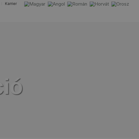
Karrier
nológia
Referenciáink
Videók
Kapcsolat
ció