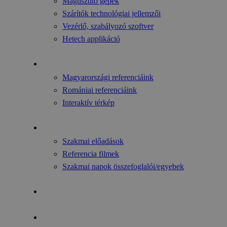
Magtisztító gépek
Szárítók technológiai jellemzői
Vezérlő, szabályozó szoftver
Hetech applikáció
Referenciáink
Magyarországi referenciáink
Romániai referenciáink
Interaktív térkép
Videók
Szakmai előadások
Referencia filmek
Szakmai napok összefoglalói/egyebek
Hírek
Karrier