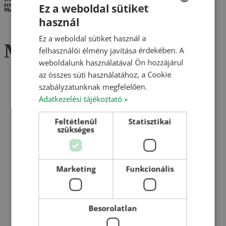
Ez a weboldal sütiket
értékesítő
Magyarország
használ
HUNGARIAN
+36 (20) 485-8783
Ez a weboldal sütiket használ a
ENGLISH
Menedzsment
felhasználói élmény javítása érdekében. A
ROMANIAN
weboldalunk használatával Ön hozzájárul
az összes süti használatához, a Cookie
CROATIAN
szabályzatunknak megfelelően.
RUSSIAN
Adatkezelési tájékoztató »
Huszárik János
Feltétlenül
Statisztikai
szükséges
ajánlati főmérnök
ajánlati osztályvezető
Marketing
Funkcionális
Sinkó Zoltán
Besorolatlan
projektmenedzser