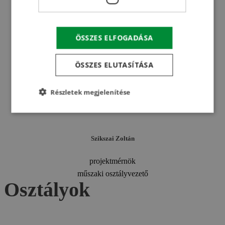
kivitelezési osztályvezető
ÖSSZES ELFOGADÁSA
Szappanos József
ÖSSZES ELUTASÍTÁSA
főtervező
tervezési osztályvezető
Részletek megjelenítése
Szikszai Zoltán
projektmérnök
műszaki osztályvezető
Osztályok