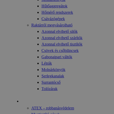
Hűtőaggregátok
Hőmérő rendszerek
Csávázógépek
Raktárról megvásárolható
Azonnal elvihető silók
Azonnal elvihető szárítók
Azonnal elvihető tisztítók
Csövek és csőbilincsek
Gabonaipari váltók
Létrák
Molnárkönyök
Serlegkanalak
Surrantócső
Tolózárak
Technológia
ATEX – robbanásvédelem