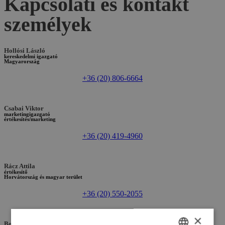
Kapcsolati és kontakt
személyek
Hollósi László
kereskedelmi igazgató
Magyarország
+36 (20) 806-6664
Csabai Viktor
marketingigazgató
értékesítés/marketing
+36 (20) 419-4960
Rácz Attila
értékesítő
Horvátország és magyar terület
+36 (20) 550-2055
×
Borics Miklós