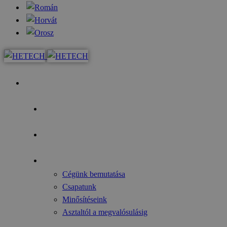
Kezdőoldal
Az év fókusza
Pályázati lehetőségek
Rólunk
Cégünk bemutatása
Csapatunk
Minősítéseink
Asztaltól a megvalósulásig