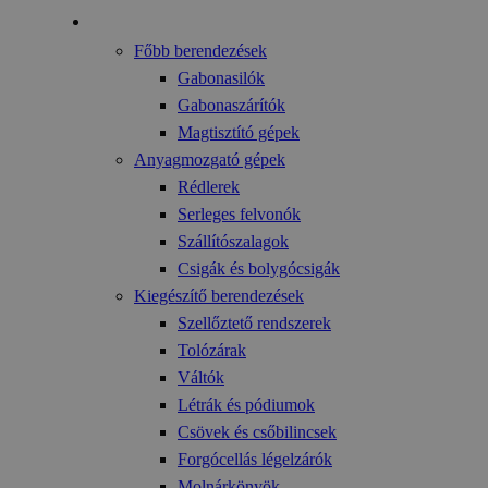
Gyártmányok
Főbb berendezések
Gabonasilók
Gabonaszárítók
Magtisztító gépek
Anyagmozgató gépek
Rédlerek
Serleges felvonók
Szállítószalagok
Csigák és bolygócsigák
Kiegészítő berendezések
Szellőztető rendszerek
Tolózárak
Váltók
Létrák és pódiumok
Csövek és csőbilincsek
Forgócellás légelzárók
Molnárkönyök