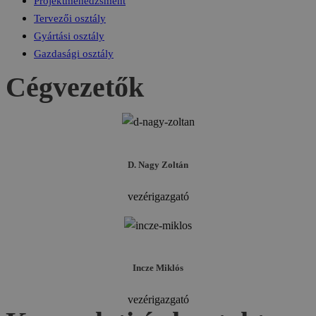
Projektmenedzsment
Tervezői osztály
Gyártási osztály
Gazdasági osztály
Cégvezetők
D. Nagy Zoltán
vezérigazgató
Incze Miklós
vezérigazgató