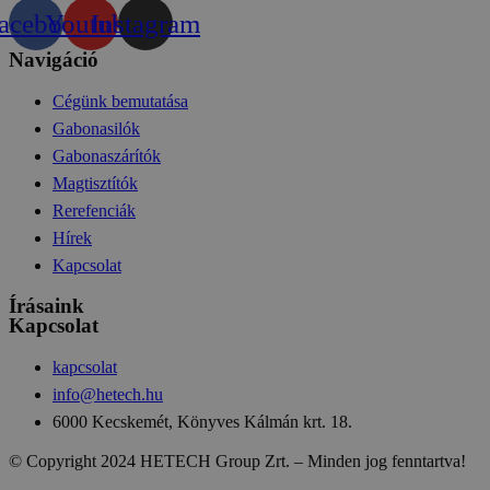
acebook
Youtube
Instagram
Navigáció
Cégünk bemutatása
Gabonasilók
Gabonaszárítók
Magtisztítók
Rerefenciák
Hírek
Kapcsolat
Írásaink
Kapcsolat
kapcsolat
info@hetech.hu
6000 Kecskemét, Könyves Kálmán krt. 18.
© Copyright 2024 HETECH Group Zrt. – Minden jog fenntartva!