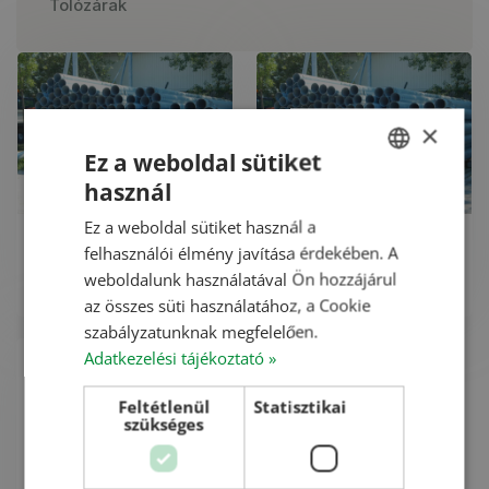
Tolózárak
×
Ez a weboldal sütiket
használ
HUNGARIAN
Ez a weboldal sütiket használ a
ENGLISH
Cső, ⌀200, 6 m
Cső, ⌀250, 6 m
felhasználói élmény javítása érdekében. A
hosszú
hosszú
ROMANIAN
weboldalunk használatával Ön hozzájárul
az összes süti használatához, a Cookie
CROATIAN
szabályzatunknak megfelelően.
RUSSIAN
Adatkezelési tájékoztató »
Feltétlenül
Statisztikai
szükséges