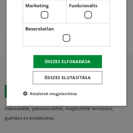
Marketing
Funkcionális
Csőbilincs ø200 mm
Besorolatlan
ÖSSZES ELFOGADÁSA
ÖSSZES ELUTASÍTÁSA
Részletek megjelenítése
Gabonasilók, gabonaszárítók, magtisztítók tervezése,
gyártása és kivitelezése.