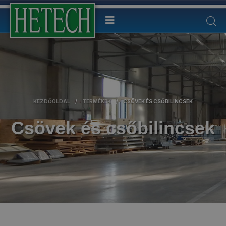
KEZDŐOLDAL
/
TERMÉKEK
/
CSÖVEK ÉS CSŐBILINCSEK
Csövek és csőbilincsek