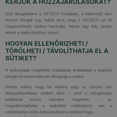
KÉRJÜK A HOZZÁJÁRULÁSUKAT?
Első látogatáskor a HETECH honlapján, a képernyő alsó
részén felugrik egy felirat arról, hogy a HETECH azt itt
megismerhető sütiket használja, illetve egy link, amely
ehhez a tájékoztatóhoz vezet.
HOGYAN ELLENŐRIZHETI /
TÖRÖLHETI / TÁVOLÍTHATJA EL A
SÜTIKET?
A weboldalak megfelelő működése érdekében a legtöbb
böngésző automatikusan elfogadja a sütiket.
Fontos tudnia, hogy ha néhány vagy az összes süti
tiltása/eltávolítása mellett dönt – amit a böngészője
beállításai között bármikor megtehet –, az
megváltoztathatja a weboldal működését, ami a
számítógépe többi felhasználóját is érinteni fogja.