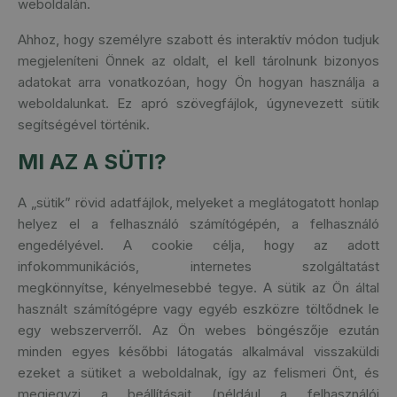
weboldalán.
Ahhoz, hogy személyre szabott és interaktív módon tudjuk
megjeleníteni Önnek az oldalt, el kell tárolnunk bizonyos
adatokat arra vonatkozóan, hogy Ön hogyan használja a
weboldalunkat. Ez apró szövegfájlok, úgynevezett sütik
segítségével történik.
MI AZ A SÜTI?
A „sütik” rövid adatfájlok, melyeket a meglátogatott honlap
helyez el a felhasználó számítógépén, a felhasználó
engedélyével. A cookie célja, hogy az adott
infokommunikációs, internetes szolgáltatást
megkönnyítse, kényelmesebbé tegye. A sütik az Ön által
használt számítógépre vagy egyéb eszközre töltődnek le
egy webszerverről. Az Ön webes böngészője ezután
minden egyes későbbi látogatás alkalmával visszaküldi
ezeket a sütiket a weboldalnak, így az felismeri Önt, és
megjegyzi a beállításait (például a felhasználói