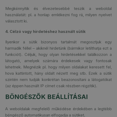
Megkönnyítik és élvezetesebbé teszik a weboldal
használatát: pl. a honlap emlékezni fog rá, milyen nyelvet
választott ki.
4. Célzó vagy hirdetéshez használt sütik
Ilyenkor a sütik bizonyos tartalmát megosztjuk egy
harmadik féllel – akiknél hirdetünk (bármikor letilthatja ezt a
funkciót). Céljuk, hogy olyan hirdetésekkel találkozzon a
látogató, amelyek számára érdekesek vagy fontosak
lehetnek. Megnézik pl. hogy milyen oldalakat keresett fel,
hova kattintott, hány oldalt nézett meg stb. Ezek a sütik
szintén nem tudják konkrétan beazonosítani a látogatókat
(az éppen használt IP címet csak részben rögzítik).
BÖNGÉSZŐK BEÁLLÍTÁSAI
A weboldalak megfelelő működése érdekében a legtöbb
böngésző automatikusan elfogadja a sütiket.