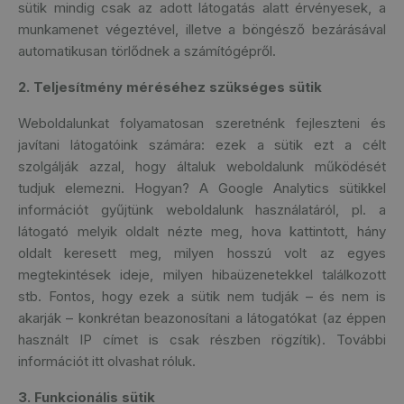
sütik
mindig csak az adott látogatás alatt érvényesek, a
munkamenet végeztével, illetve a böngésző bezárásával
automatikusan törlődnek a számítógépről.
2. Teljesítmény méréséhez szükséges sütik
Weboldalunkat folyamatosan szeretnénk fejleszteni és
javítani látogatóink számára: ezek a sütik ezt a célt
szolgálják azzal, hogy általuk weboldalunk működését
tudjuk elemezni. Hogyan? A Google Analytics sütikkel
információt gyűjtünk weboldalunk használatáról, pl. a
látogató melyik oldalt nézte meg, hova kattintott, hány
oldalt keresett meg, milyen hosszú volt az egyes
megtekintések ideje, milyen hibaüzenetekkel találkozott
stb. Fontos, hogy ezek a sütik nem tudják – és nem is
akarják – konkrétan beazonosítani a látogatókat (az éppen
használt IP címet is csak részben rögzítik). További
információt
itt olvashat
róluk.
3. Funkcionális sütik