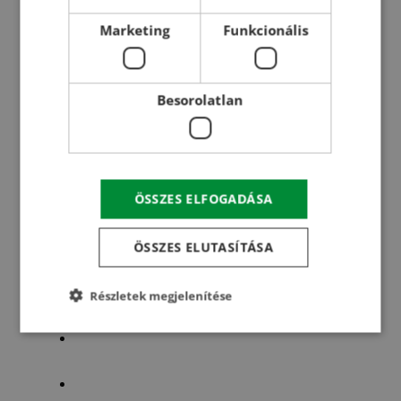
Magtisztító gépek
Szárítók technológiai jellemzői
Marketing
Funkcionális
Vezérlő, szabályozó szoftver
Hetech applikáció
Besorolatlan
Referenciáink
Magyarországi referenciáink
Romániai referenciáink
Interaktív térkép
ÖSSZES ELFOGADÁSA
Videók
ÖSSZES ELUTASÍTÁSA
Szakmai előadások
Referencia filmek
Szakmai napok összefoglalói/egyebek
Részletek megjelenítése
Hírek
Karrier