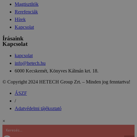
Magtisztítók
Rerefenciák
Hírek
Kapcsolat
Írásaink
Kapcsolat
kapcsolat
info@hetech.hu
6000 Kecskemét, Könyves Kálmán krt. 18.
© Copyright 2024 HETECH Group Zrt. – Minden jog fenntartva!
ÁSZF
/
Adatvédelmi tájékoztató
×