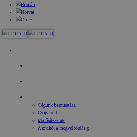
Kezdőoldal
Az év fókusza
Pályázati lehetőségek
Rólunk
Cégünk bemutatása
Csapatunk
Minősítéseink
Asztaltól a megvalósulásig