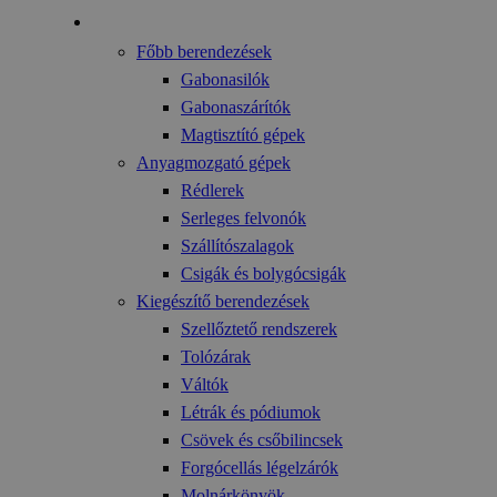
Gyártmányok
Főbb berendezések
Gabonasilók
Gabonaszárítók
Magtisztító gépek
Anyagmozgató gépek
Rédlerek
Serleges felvonók
Szállítószalagok
Csigák és bolygócsigák
Kiegészítő berendezések
Szellőztető rendszerek
Tolózárak
Váltók
Létrák és pódiumok
Csövek és csőbilincsek
Forgócellás légelzárók
Molnárkönyök