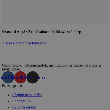
Szarvasi Agrár Zrt. Csabacsüd siló-szárító telep
Vissza a referencia filmekhez
Gabonasilók, gabonaszárítók, magtisztítók tervezése, gyártása és
kivitelezése.
acebook
Youtube
Instagram
Navigáció
Cégünk bemutatása
Gabonasilók
Gabonaszárítók