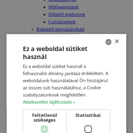
Hűtőaggregátok
Hőmérő rendszerek
Csávázógépek
Raktárról megvásárolható
Azonnal elvihető silók
×
Azonnal elvihető szárítók
Ez a weboldal sütiket
Azonnal elvihető tisztítók
használ
HUNGARIAN
Csövek és csőbilincsek
Ez a weboldal sütiket használ a
Gabonaipari váltók
ENGLISH
felhasználói élmény javítása érdekében. A
Létrák
ROMANIAN
weboldalunk használatával Ön hozzájárul
Molnárkönyök
az összes süti használatához, a Cookie
CROATIAN
Serlegkanalak
szabályzatunknak megfelelően.
Surrantócső
RUSSIAN
Adatkezelési tájékoztató »
Tolózárak
Feltétlenül
Statisztikai
Technológia
szükséges
ATEX – robbanásvédelem