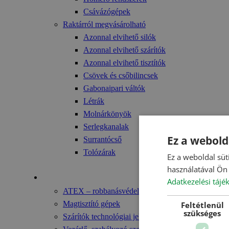
Csávázógépek
Raktárról megvásárolható
Azonnal elvihető silók
Azonnal elvihető szárítók
Azonnal elvihető tisztítók
Csövek és csőbilincsek
Gabonaipari váltók
Létrák
Molnárkönyök
Serlegkanalak
Ez a webold
Surrantócső
Tolózárak
Ez a weboldal süt
használatával Ön 
Technológia
Adatkezelési tájé
ATEX – robbanásvédelem
Magtisztító gépek
Feltétlenül
szükséges
Szárítók technológiai jellemzői