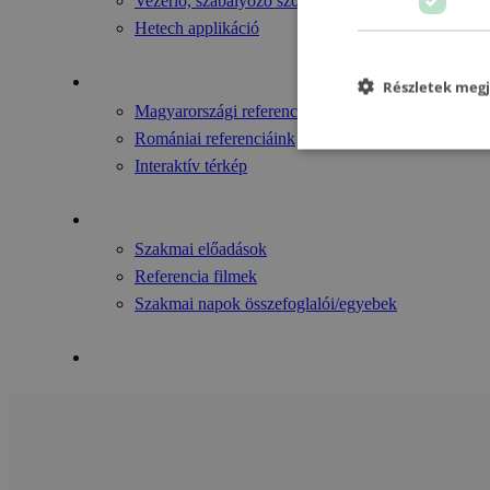
Vezérlő, szabályozó szoftver
Hetech applikáció
Referenciáink
Részletek megj
Magyarországi referenciáink
Romániai referenciáink
Interaktív térkép
Videók
Szakmai előadások
Referencia filmek
Szakmai napok összefoglalói/egyebek
Kapcsolat