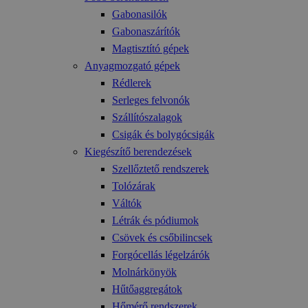
Gabonasilók
Gabonaszárítók
Magtisztító gépek
Anyagmozgató gépek
Rédlerek
Serleges felvonók
Szállítószalagok
Csigák és bolygócsigák
Kiegészítő berendezések
Szellőztető rendszerek
Tolózárak
Váltók
Létrák és pódiumok
Csövek és csőbilincsek
Forgócellás légelzárók
Molnárkönyök
Hűtőaggregátok
Hőmérő rendszerek