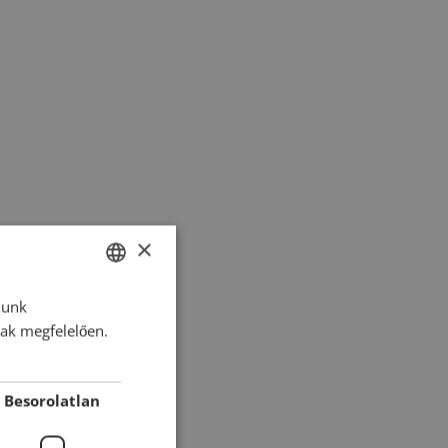
×
lunk
HUNGARIAN
nak megfelelően.
ENGLISH
ROMANIAN
Besorolatlan
CROATIAN
RUSSIAN