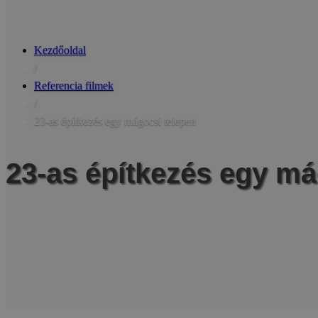
Kezdőoldal
/
Referencia filmek
/
23-as építkezés egy mágocsi telepen
23-as építkezés egy má