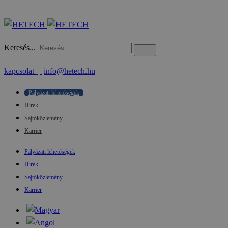
Keresés...
kapcsolat |
info@hetech.hu
Pályázati lehetőségek
Hírek
Sajtóközlemény
Karrier
Pályázati lehetőségek
Hírek
Sajtóközlemény
Karrier