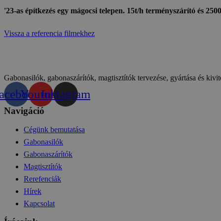
'23-as építkezés egy mágocsi telepen. 15t/h terményszárító és 2500t
Vissza a referencia filmekhez
Gabonasilók, gabonaszárítók, magtisztítók tervezése, gyártása és kivit
acebook
Youtube
Instagram
Navigáció
Cégünk bemutatása
Gabonasilók
Gabonaszárítók
Magtisztítók
Rerefenciák
Hírek
Kapcsolat