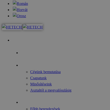
Kezdőoldal
Az év fókusza
Rólunk
Cégünk bemutatása
Csapatunk
Minősítéseink
Asztaltól a megvalósulásig
Gyártmányok
Főbb berendezések