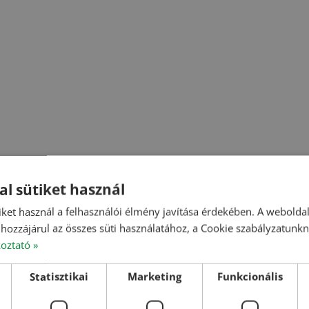
al sütiket használ
iket használ a felhasználói élmény javítása érdekében. A webolda
hozzájárul az összes süti használatához, a Cookie szabályzatunk
koztató »
Statisztikai
Marketing
Funkcionális