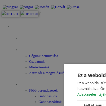
Kezdőoldal
Az év fókusza
Rólunk
Cégünk bemutatása
Csapatunk
Minősítéseink
Asztaltól a megvalósulásig
Ez a webold
Ez a weboldal süt
Gyártmányok
használatával Ön 
Főbb berendezések
Adatkezelési tájé
Gabonasilók
Gabonaszárítók
Feltétlenül