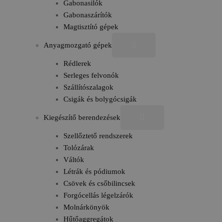
Gabonasilók
Gabonaszárítók
Magtisztító gépek
Anyagmozgató gépek
Rédlerek
Serleges felvonók
Szállítószalagok
Csigák és bolygócsigák
Kiegészítő berendezések
Szellőztető rendszerek
Tolózárak
Váltók
Létrák és pódiumok
Csövek és csőbilincsek
Forgócellás légelzárók
Molnárkönyök
Hűtőaggregátok