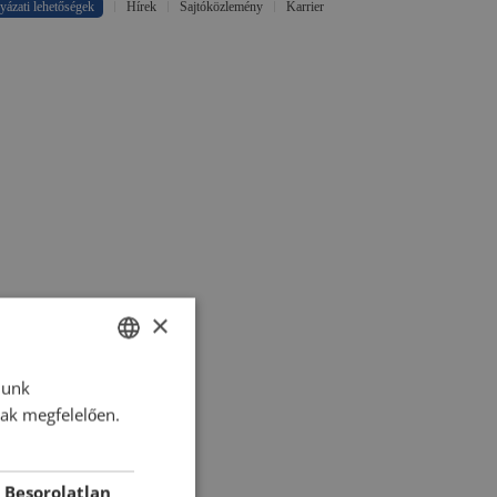
yázati lehetőségek
Hírek
Sajtóközlemény
Karrier
×
lunk
HUNGARIAN
nak megfelelően.
ENGLISH
ROMANIAN
Besorolatlan