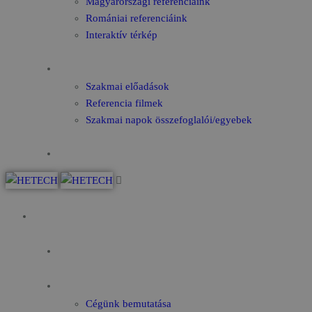
Magyarországi referenciáink
Romániai referenciáink
Interaktív térkép
Videók
Szakmai előadások
Referencia filmek
Szakmai napok összefoglalói/egyebek
Kapcsolat
Kezdőoldal
Az év fókusza
Rólunk
Cégünk bemutatása