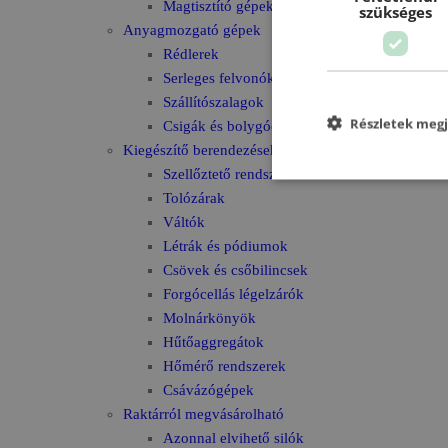
Magtisztító gépek
szükséges
Anyagmozgató gépek
Rédlerek
Serleges felvonók
Szállítószalagok
Részletek megj
Csigák és bolygócsigák
Kiegészítő berendezések
Szellőztető rendszerek
Tolózárak
Váltók
Létrák és pódiumok
Csövek és csőbilincsek
Forgócellás légelzárók
Molnárkönyök
Hűtőaggregátok
Hőmérő rendszerek
Csávázógépek
Raktárról megvásárolható
Azonnal elvihető silók