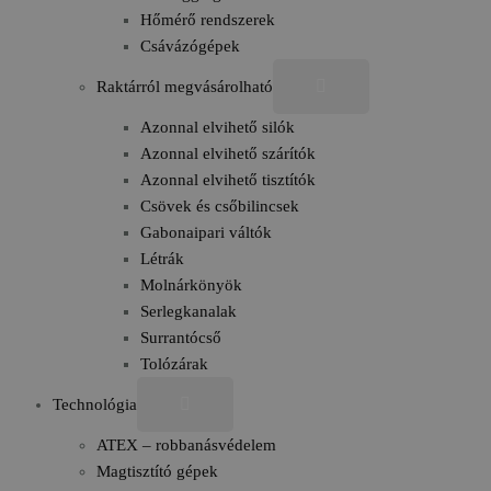
Hőmérő rendszerek
Csávázógépek
Raktárról megvásárolható
Azonnal elvihető silók
Azonnal elvihető szárítók
Azonnal elvihető tisztítók
Csövek és csőbilincsek
Gabonaipari váltók
Létrák
Molnárkönyök
Serlegkanalak
Surrantócső
Tolózárak
Technológia
ATEX – robbanásvédelem
Magtisztító gépek