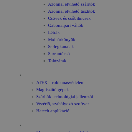
Azonnal elvihető szárítók
Azonnal elvihető tisztítók
Csövek és csőbilincsek
Gabonaipari váltók
Létrák
Molnárkönyök
Serlegkanalak
Surrantócső
Tolózárak
Technológia
ATEX – robbanásvédelem
Magtisztító gépek
Szárítók technológiai jellemzői
Vezérlő, szabályozó szoftver
Hetech applikáció
Referenciáink