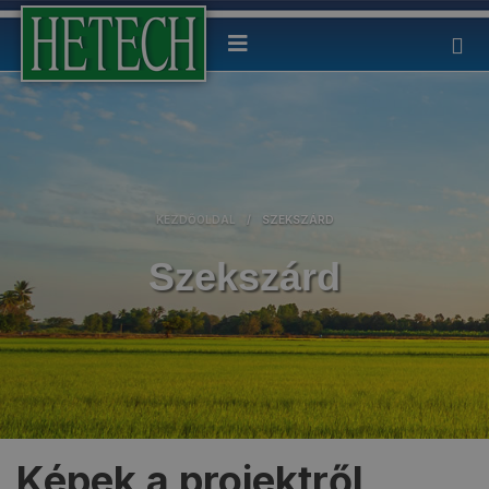
KEZDŐOLDAL
/
SZEKSZÁRD
Szekszárd
Képek a projektről