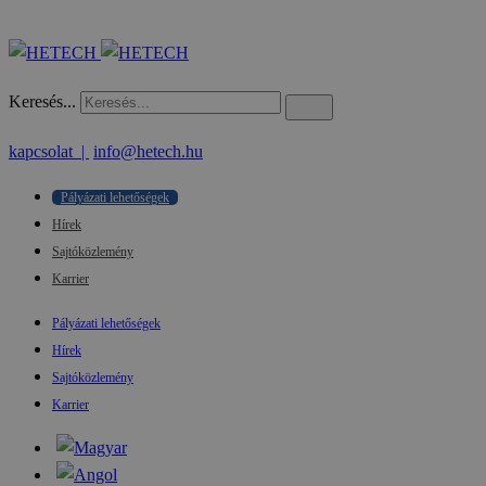
Keresés...
kapcsolat |
info@hetech.hu
Pályázati lehetőségek
Hírek
Sajtóközlemény
Karrier
Pályázati lehetőségek
Hírek
Sajtóközlemény
Karrier