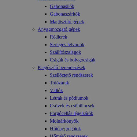
Gabonasilók
Gabonaszárítók
Magtisztító gépek
Anyagmozgató gépek
Rédlerek
Serleges felvonók
Szállítószalagok
Csigák és bolygócsigák
Kiegészítő berendezések
Szellőztető rendszerek
Tolózárak
Váltók
Létrák és pódiumok
Csövek és csőbilincsek
Forgócellás légelzárók
Molnárkönyök
Hűtőaggregátok
Hőmérő rendszerek