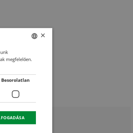
×
lunk
HUNGARIAN
nak megfelelően.
ENGLISH
ROMANIAN
Besorolatlan
CROATIAN
RUSSIAN
ELFOGADÁSA