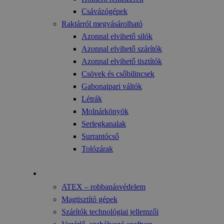
Csávázógépek
Raktárról megvásárolható
Azonnal elvihető silók
Azonnal elvihető szárítók
Azonnal elvihető tisztítók
Csövek és csőbilincsek
Gabonaipari váltók
Létrák
Molnárkönyök
Serlegkanalak
Surrantócső
Tolózárak
Technológia
ATEX – robbanásvédelem
Magtisztító gépek
Szárítók technológiai jellemzői