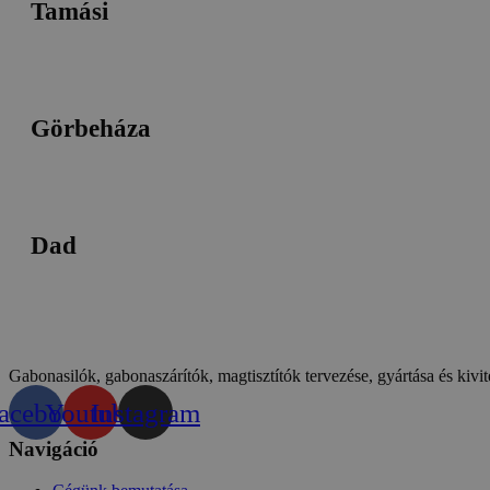
Tamási
Görbeháza
Dad
Gabonasilók, gabonaszárítók, magtisztítók tervezése, gyártása és kivit
acebook
Youtube
Instagram
Navigáció