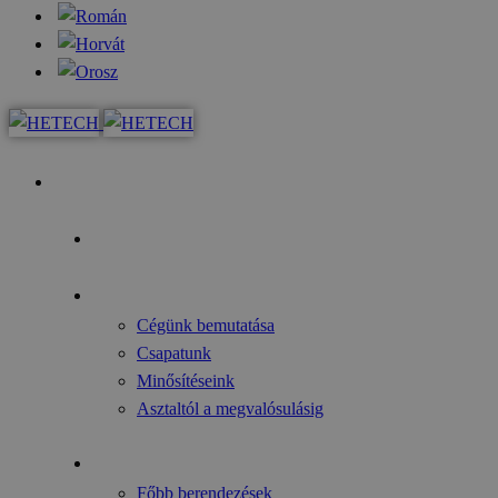
Kezdőoldal
Az év fókusza
Rólunk
Cégünk bemutatása
Csapatunk
Minősítéseink
Asztaltól a megvalósulásig
Gyártmányok
Főbb berendezések