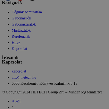
Navigáció
Cégünk bemutatása
Gabonasilók
Gabonaszárítók
Magtisztítók
Rerefenciák
Hírek
Kapcsolat
Írásaink
Kapcsolat
kapcsolat
info@hetech.hu
6000 Kecskemét, Könyves Kálmán krt. 18.
© Copyright 2024 HETECH Group Zrt. – Minden jog fenntartva!
ÁSZF
/