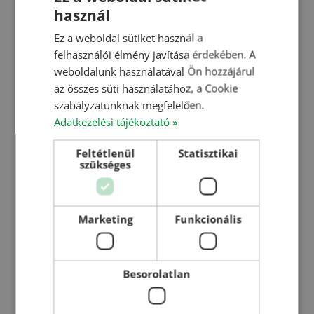
Magtisztító gépek
használ
HUNGARIAN
Szárítók technológiai jellemzői
Vezérlő, szabályozó szoftver
Ez a weboldal sütiket használ a
ENGLISH
felhasználói élmény javítása érdekében. A
Hetech applikáció
ROMANIAN
weboldalunk használatával Ön hozzájárul
az összes süti használatához, a Cookie
CROATIAN
Referenciáink
szabályzatunknak megfelelően.
Magyarországi referenciáink
RUSSIAN
Adatkezelési tájékoztató »
Romániai referenciáink
Interaktív térkép
Feltétlenül
Statisztikai
szükséges
Videók
Szakmai előadások
Referencia filmek
Marketing
Funkcionális
Szakmai napok összefoglalói/egyebek
Hírek
Besorolatlan
Karrier