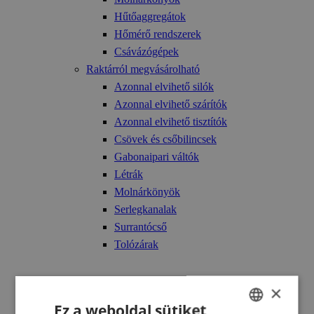
Hűtőaggregátok
Hőmérő rendszerek
Csávázógépek
Raktárról megvásárolható
Azonnal elvihető silók
Azonnal elvihető szárítók
Azonnal elvihető tisztítók
Csövek és csőbilincsek
Gabonaipari váltók
Létrák
Molnárkönyök
Serlegkanalak
Surrantócső
Tolózárak
Technológia
×
ATEX – robbanásvédelem
Ez a weboldal sütiket