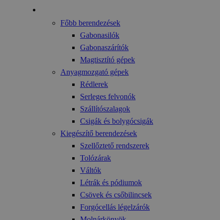
Gyártmányok
Főbb berendezések
Gabonasilók
Gabonaszárítók
Magtisztító gépek
Anyagmozgató gépek
Rédlerek
Serleges felvonók
Szállítószalagok
Csigák és bolygócsigák
Kiegészítő berendezések
Szellőztető rendszerek
Tolózárak
Váltók
Létrák és pódiumok
Csövek és csőbilincsek
Forgócellás légelzárók
Molnárkönyök