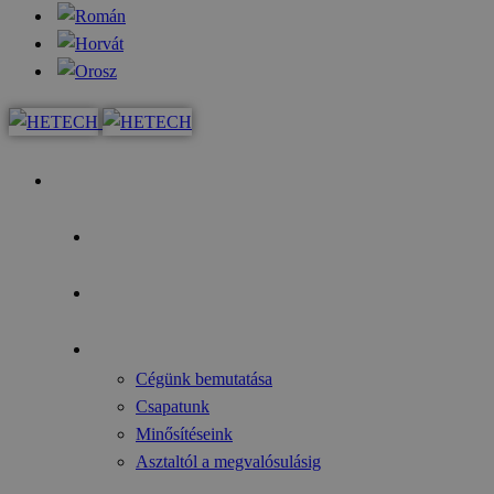
Kezdőoldal
Az év fókusza
Pályázati lehetőségek
Rólunk
Cégünk bemutatása
Csapatunk
Minősítéseink
Asztaltól a megvalósulásig