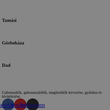
Tamási
Görbeháza
Dad
Gabonasilók, gabonaszárítók, magtisztítók tervezése, gyártása és
kivitelezése.
acebook
Youtube
Instagram