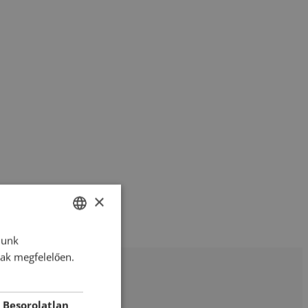
×
lunk
HUNGARIAN
nak megfelelően.
ENGLISH
ROMANIAN
Besorolatlan