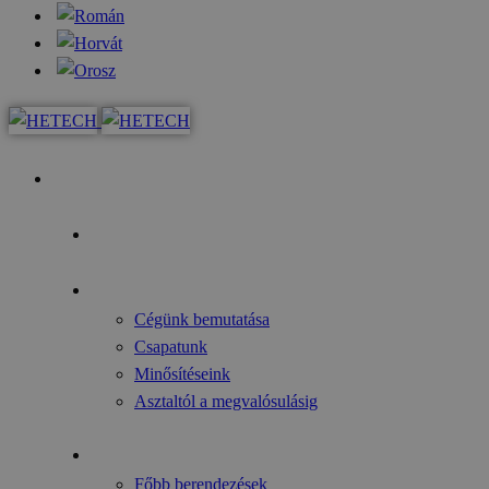
Kezdőoldal
Az év fókusza
Rólunk
Cégünk bemutatása
Csapatunk
Minősítéseink
Asztaltól a megvalósulásig
Gyártmányok
Főbb berendezések