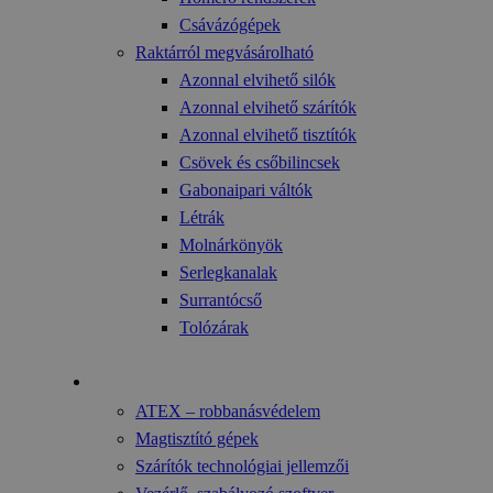
Csávázógépek
Raktárról megvásárolható
Azonnal elvihető silók
Azonnal elvihető szárítók
Azonnal elvihető tisztítók
Csövek és csőbilincsek
Gabonaipari váltók
Létrák
Molnárkönyök
Serlegkanalak
Surrantócső
Tolózárak
Technológia
ATEX – robbanásvédelem
Magtisztító gépek
Szárítók technológiai jellemzői