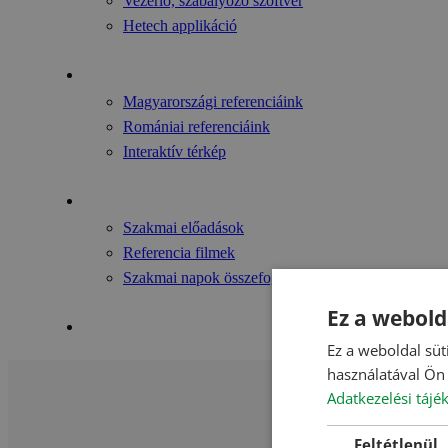
Vezérlő, szabályozó szoftver
Hetech applikáció
Referenciáink
Magyarországi referenciáink
Romániai referenciáink
Interaktív térkép
Videók
Szakmai előadások
Referencia filmek
Szakmai napok összefoglalói/egyebek
Ez a webold
Kapcsolat
Ez a weboldal süt
használatával Ön 
Adatkezelési tájé
Feltétlenül