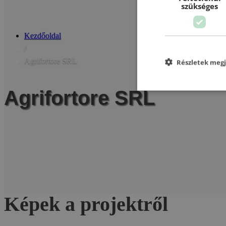
szükséges
Kezdőoldal
/
Agrifortore SRL
Részletek megj
Agrifortore SRL
Képek a projektről