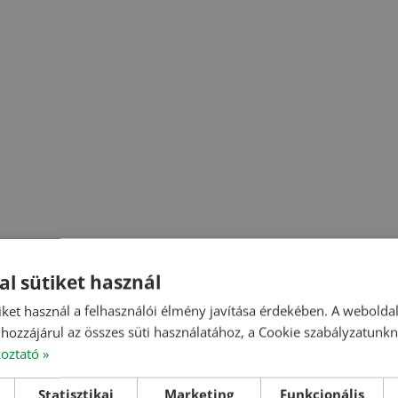
al sütiket használ
iket használ a felhasználói élmény javítása érdekében. A webolda
hozzájárul az összes süti használatához, a Cookie szabályzatunk
koztató »
Statisztikai
Marketing
Funkcionális