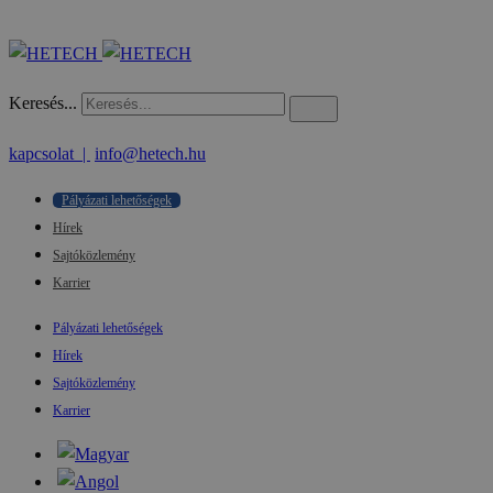
Keresés...
kapcsolat |
info@hetech.hu
Pályázati lehetőségek
Hírek
Sajtóközlemény
Karrier
Pályázati lehetőségek
Hírek
Sajtóközlemény
Karrier