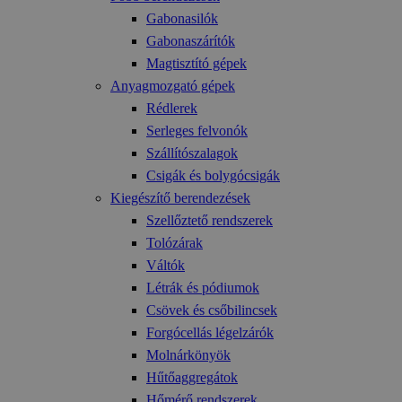
Gabonasilók
Gabonaszárítók
Magtisztító gépek
Anyagmozgató gépek
Rédlerek
Serleges felvonók
Szállítószalagok
Csigák és bolygócsigák
Kiegészítő berendezések
Szellőztető rendszerek
Tolózárak
Váltók
Létrák és pódiumok
Csövek és csőbilincsek
Forgócellás légelzárók
Molnárkönyök
Hűtőaggregátok
Hőmérő rendszerek