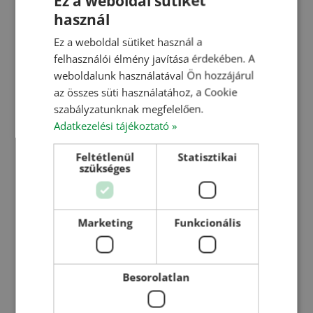
Ez a weboldal sütiket
KÉRDÉSE VAN?
használ
HUNGARIAN
Küldjön üzenetet!
Ez a weboldal sütiket használ a
ENGLISH
felhasználói élmény javítása érdekében. A
ROMANIAN
Név
weboldalunk használatával Ön hozzájárul
az összes süti használatához, a Cookie
CROATIAN
szabályzatunknak megfelelően.
RUSSIAN
Adatkezelési tájékoztató »
E-mail
Feltétlenül
Statisztikai
szükséges
Tárgy
Marketing
Funkcionális
Besorolatlan
Üzenet