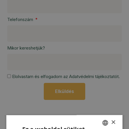
Telefonszám
Mikor kereshetjük?
Elolvastam és elfogadom az
Adatvédelmi tájékoztatót
.
Elküldés
×