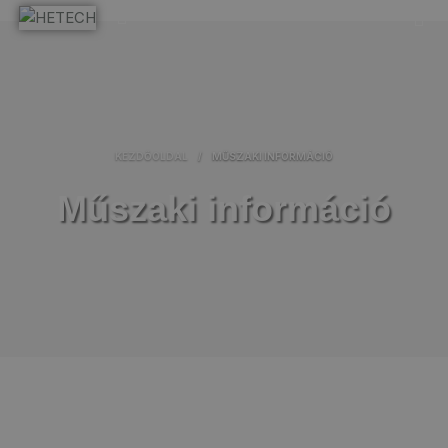
KEZDŐOLDAL
/
MŰSZAKI INFORMÁCIÓ
Műszaki információ