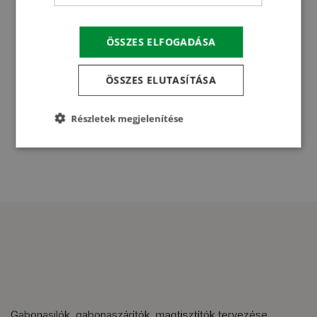
ÖSSZES ELFOGADÁSA
ÖSSZES ELUTASÍTÁSA
Elolvastam és elfogadom az
Adatvédelmi tájékoztatót
.
Üzenet elküldése
Részletek megjelenítése
Gabonasilók, gabonaszárítók, magtisztítók tervezése,