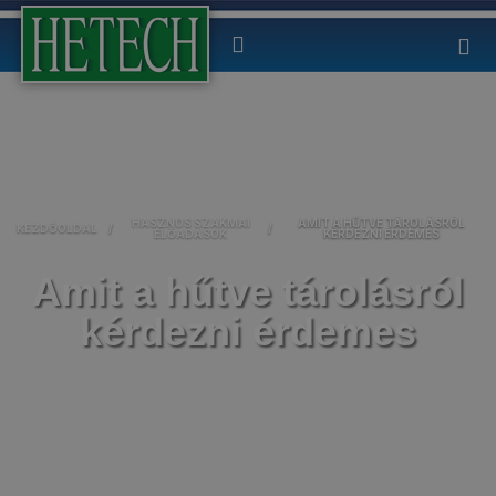
HASZNOS SZAKMAI
AMIT A HŰTVE TÁROLÁSRÓL
KEZDŐOLDAL
/
/
ELŐADÁSOK
KÉRDEZNI ÉRDEMES
Amit a hűtve tárolásról
kérdezni érdemes