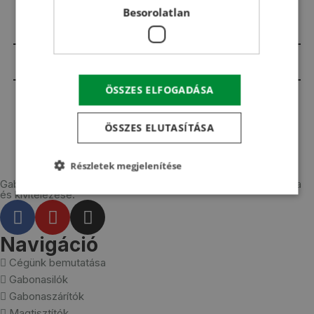
Besorolatlan
Vissza a hasznos szakmai előadásokhoz
ÖSSZES ELFOGADÁSA
ÖSSZES ELUTASÍTÁSA
Részletek megjelenítése
Gabonasilók, gabonaszárítók, magtisztítók tervezése, gyártása
és kivitelezése.
Navigáció
Cégünk bemutatása
Gabonasilók
Gabonaszárítók
Magtisztítók