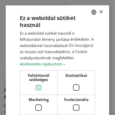
×
Ez a weboldal sütiket
használ
HUNGARIAN
Ez a weboldal sütiket használ a
ENGLISH
felhasználói élmény javítása érdekében. A
ROMANIAN
weboldalunk használatával Ön hozzájárul
az összes süti használatához, a Cookie
CROATIAN
szabályzatunknak megfelelően.
RUSSIAN
Adatkezelési tájékoztató »
Feltétlenül
Statisztikai
szükséges
Amit a hűtve tárolásról kérdezni
érdemes
Marketing
Funkcionális
Előadó:
Joan Rius / Conserfrio
HETECH Szakmai Nap
2024.