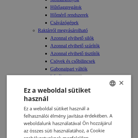
Hűtőaggregátok
Hőmérő rendszerek
Csávázógépek
Raktárról megvásárolható
Azonnal elvihető silók
Azonnal elvihető szárítók
Azonnal elvihető tisztítók
Csövek és csőbilincsek
Gabonaipari váltók
Létrák
×
Molnárkönyök
Ez a weboldal sütiket
Serlegkanalak
használ
HUNGARIAN
Surrantócső
Tolózárak
Ez a weboldal sütiket használ a
ENGLISH
felhasználói élmény javítása érdekében. A
ROMANIAN
weboldalunk használatával Ön hozzájárul
Technológia
az összes süti használatához, a Cookie
ATEX – robbanásvédelem
CROATIAN
szabályzatunknak megfelelően.