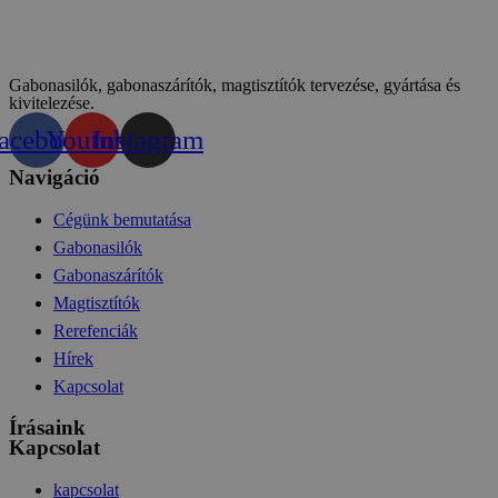
Gabonasilók, gabonaszárítók, magtisztítók tervezése, gyártása és
kivitelezése.
acebook
Youtube
Instagram
Navigáció
Cégünk bemutatása
Gabonasilók
Gabonaszárítók
Magtisztítók
Rerefenciák
Hírek
Kapcsolat
Írásaink
Kapcsolat
kapcsolat