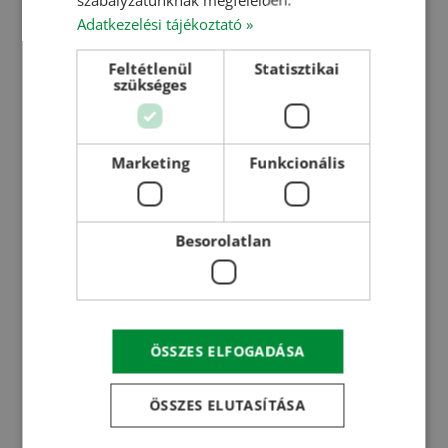
Magtisztító gépek
RUSSIAN
Adatkezelési tájékoztató »
Szárítók technológiai jellemzői
Vezérlő, szabályozó szoftver
Feltétlenül
Statisztikai
Hetech applikáció
szükséges
Referenciáink
Magyarországi referenciáink
Marketing
Funkcionális
Romániai referenciáink
Interaktív térkép
Besorolatlan
Videók
Szakmai előadások
Referencia filmek
Szakmai napok összefoglalói/egyebek
ÖSSZES ELFOGADÁSA
Hírek
ÖSSZES ELUTASÍTÁSA
Karrier