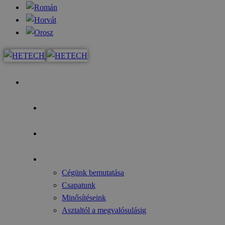
Kezdőoldal
Az év fókusza
Pályázati lehetőségek
Rólunk
Cégünk bemutatása
Csapatunk
Minősítéseink
Asztaltól a megvalósulásig