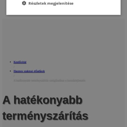
Részletek megjelenítése
Kapcsolat
Kezdőoldal
/
Hasznos szakmai előadások
/
A hatékonyabb terményszárítás szolgálatában a kutatásfejlesztés
A hatékonyabb
terményszárítás