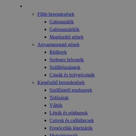
Gyártmányok
Főbb berendezések
Gabonasilók
Gabonaszárítók
Magtisztító gépek
Anyagmozgató gépek
Rédlerek
Serleges felvonók
Szállítószalagok
Csigák és bolygócsigák
Kiegészítő berendezések
Szellőztető rendszerek
Tolózárak
Váltók
Létrák és pódiumok
Csövek és csőbilincsek
Forgócellás légelzárók
Molnárkönyök