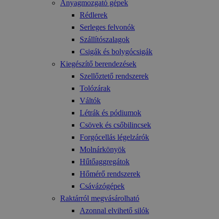
Anyagmozgató gépek
Rédlerek
Serleges felvonók
Szállítószalagok
Csigák és bolygócsigák
Kiegészítő berendezések
Szellőztető rendszerek
Tolózárak
Váltók
Létrák és pódiumok
Csövek és csőbilincsek
Forgócellás légelzárók
Molnárkönyök
Hűtőaggregátok
Hőmérő rendszerek
Csávázógépek
Raktárról megvásárolható
Azonnal elvihető silók