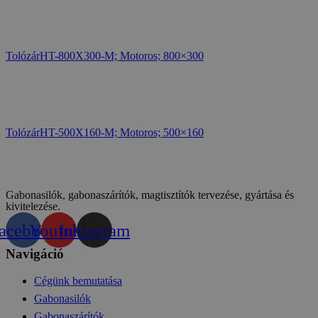
TolózárHT-800X300-M; Motoros; 800×300
TolózárHT-500X160-M; Motoros; 500×160
Gabonasilók, gabonaszárítók, magtisztítók tervezése, gyártása és
kivitelezése.
acebook
Youtube
Instagram
Navigáció
Cégünk bemutatása
Gabonasilók
Gabonaszárítók