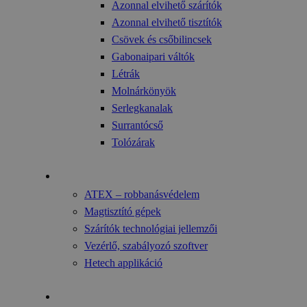
Azonnal elvihető szárítók
Azonnal elvihető tisztítók
Csövek és csőbilincsek
Gabonaipari váltók
Létrák
Molnárkönyök
Serlegkanalak
Surrantócső
Tolózárak
Technológia
ATEX – robbanásvédelem
Magtisztító gépek
Szárítók technológiai jellemzői
Vezérlő, szabályozó szoftver
Hetech applikáció
Referenciáink