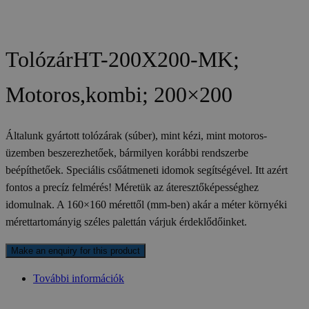
TolózárHT-200X200-MK;
Motoros,kombi; 200×200
Általunk gyártott tolózárak (súber), mint kézi, mint motoros-
üzemben beszerezhetőek, bármilyen korábbi rendszerbe
beépíthetőek. Speciális csőátmeneti idomok segítségével. Itt azért
fontos a precíz felmérés! Méretük az áteresztőképességhez
idomulnak. A 160×160 mérettől (mm-ben) akár a méter környéki
mérettartományig széles palettán várjuk érdeklődőinket.
További információk