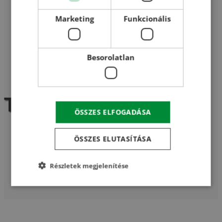
Marketing
Funkcionális
Kezdőoldal
/
Termékek
Besorolatlan
/
TolózárHT-200X200-MK; Motoros,kombi; 200×200
Termékek
ÖSSZES ELFOGADÁSA
ÖSSZES ELUTASÍTÁSA
Részletek megjelenítése