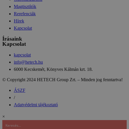
Magtisztítók
Rerefenciák
Hírek
Kapcsolat
Írásaink
Kapcsolat
kapcsolat
info@hetech.hu
6000 Kecskemét, Könyves Kálmán krt. 18.
© Copyright 2024 HETECH Group Zrt. – Minden jog fenntartva!
ÁSZF
/
Adatvédelmi tájékoztató
×