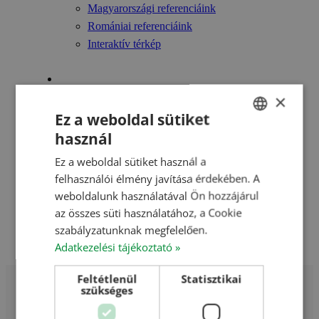
Magyarországi referenciáink
Romániai referenciáink
Interaktív térkép
Videók
×
Szakmai előadások
Ez a weboldal sütiket
Referencia filmek
Szakmai napok összefoglalói/egyebek
használ
HUNGARIAN
Ez a weboldal sütiket használ a
ENGLISH
Hírek
felhasználói élmény javítása érdekében. A
ROMANIAN
weboldalunk használatával Ön hozzájárul
Karrier
az összes süti használatához, a Cookie
CROATIAN
szabályzatunknak megfelelően.
RUSSIAN
Kapcsolat
Adatkezelési tájékoztató »
Feltétlenül
Statisztikai
szükséges