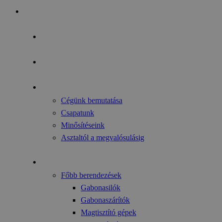
Kezdőoldal
Az év fókusza
Pályázati lehetőségek
Rólunk
Cégünk bemutatása
Csapatunk
Minősítéseink
Asztaltól a megvalósulásig
Gyártmányok
Főbb berendezések
Gabonasilók
Gabonaszárítók
Magtisztító gépek