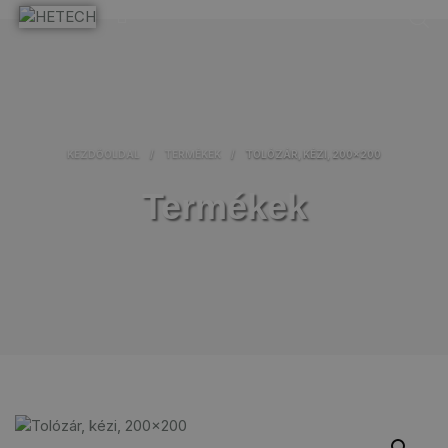
KEZDŐOLDAL
/
TERMÉKEK
/
TOLÓZÁR, KÉZI, 200×200
Termékek