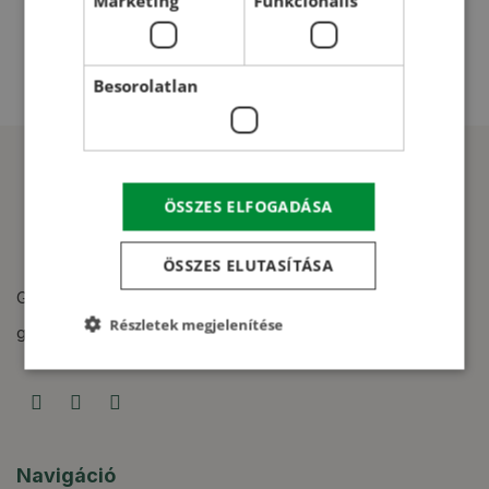
Marketing
Funkcionális
Besorolatlan
ÖSSZES ELFOGADÁSA
ÖSSZES ELUTASÍTÁSA
Gabonasilók, gabonaszárítók, magtisztítók tervezése,
Részletek megjelenítése
gyártása és kivitelezése.
Navigáció