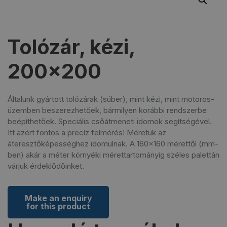
Tolózár, kézi,
200×200
Általunk gyártott tolózárak (súber), mint kézi, mint motoros-
üzemben beszerezhetőek, bármilyen korábbi rendszerbe
beépíthetőek. Speciális csőátmeneti idomok segítségével.
Itt azért fontos a precíz felmérés! Méretük az
áteresztőképességhez idomulnak. A 160×160 mérettől (mm-
ben) akár a méter környéki mérettartományig széles palettán
várjuk érdeklődőinket.