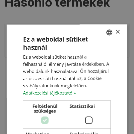
Hasonló termékek
×
TolózárHT-250X250-K; Kézi; 250×250
Ez a weboldal sütiket
használ
HUNGARIAN
Ez a weboldal sütiket használ a
ENGLISH
felhasználói élmény javítása érdekében. A
ROMANIAN
weboldalunk használatával Ön hozzájárul
az összes süti használatához, a Cookie
CROATIAN
szabályzatunknak megfelelően.
RUSSIAN
Adatkezelési tájékoztató »
Feltétlenül
Statisztikai
szükséges