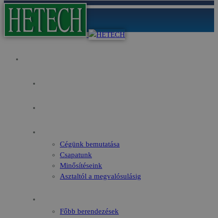
Kezdőoldal
Az év fókusza
Pályázati lehetőségek
Rólunk
Cégünk bemutatása
Csapatunk
Minősítéseink
Asztaltól a megvalósulásig
Gyártmányok
Főbb berendezések