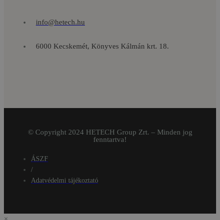
info@hetech.hu
6000 Kecskemét, Könyves Kálmán krt. 18.
© Copyright 2024 HETECH Group Zrt. – Minden jog
fenntartva!
ÁSZF
/
Adatvédelmi tájékoztató
×