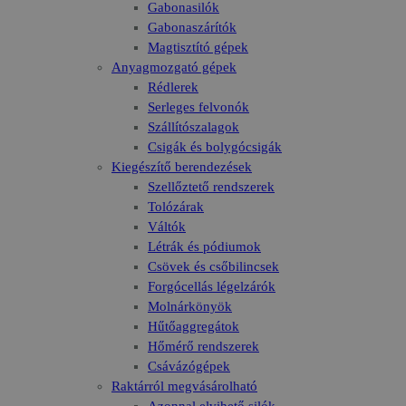
Gabonasilók
Gabonaszárítók
Magtisztító gépek
Anyagmozgató gépek
Rédlerek
Serleges felvonók
Szállítószalagok
Csigák és bolygócsigák
Kiegészítő berendezések
Szellőztető rendszerek
Tolózárak
Váltók
Létrák és pódiumok
Csövek és csőbilincsek
Forgócellás légelzárók
Molnárkönyök
Hűtőaggregátok
Hőmérő rendszerek
Csávázógépek
Raktárról megvásárolható