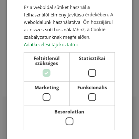
Romániai referenciáink
Ez a weboldal sütiket használ a
Interaktív térkép
ENGLISH
felhasználói élmény javítása érdekében. A
ROMANIAN
weboldalunk használatával Ön hozzájárul
Videók
az összes süti használatához, a Cookie
CROATIAN
Szakmai előadások
szabályzatunknak megfelelően.
Referencia filmek
RUSSIAN
Adatkezelési tájékoztató »
Szakmai napok összefoglalói/egyebek
Feltétlenül
Statisztikai
Hírek
szükséges
Karrier
Marketing
Funkcionális
Kapcsolat
Besorolatlan