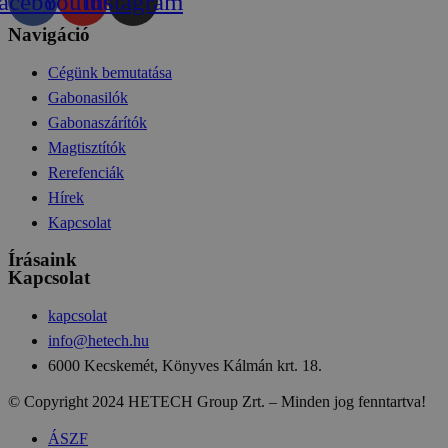
acebook
Youtube
Instagram
Navigáció
Cégünk bemutatása
Gabonasilók
Gabonaszárítók
Magtisztítók
Rerefenciák
Hírek
Kapcsolat
Írásaink
Kapcsolat
kapcsolat
info@hetech.hu
6000 Kecskemét, Könyves Kálmán krt. 18.
© Copyright 2024 HETECH Group Zrt. – Minden jog fenntartva!
ÁSZF