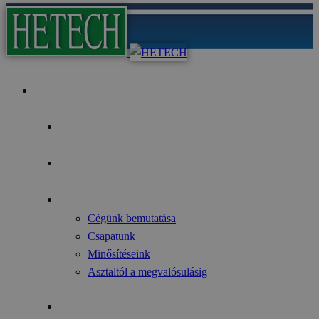
Kezdőoldal
Az év fókusza
Pályázati lehetőségek
Rólunk
Cégünk bemutatása
Csapatunk
Minősítéseink
Asztaltól a megvalósulásig
Gyártmányok