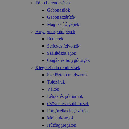
Főbb berendezések
Gabonasilók
Gabonaszárítók
Magtisztító gépek
Anyagmozgató gépek
Rédlerek
Serleges felvonók
Szállítószalagok
Csigák és bolygócsigák
Kiegészítő berendezések
Szellőztető rendszerek
Tolózárak
Váltók
Létrák és pódiumok
Csövek és csőbilincsek
Forgócellás légelzárók
Molnárkönyök
Hűtőaggregátok