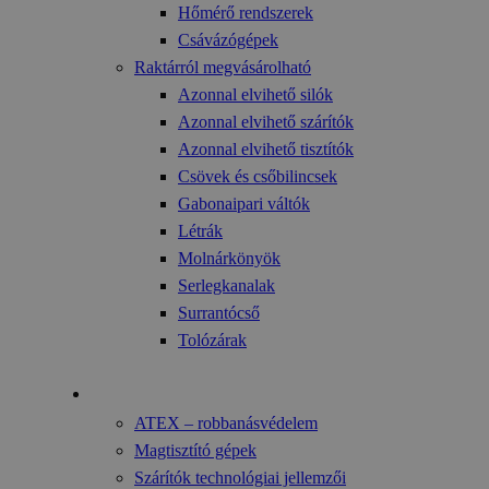
Hőmérő rendszerek
Csávázógépek
Raktárról megvásárolható
Azonnal elvihető silók
Azonnal elvihető szárítók
Azonnal elvihető tisztítók
Csövek és csőbilincsek
Gabonaipari váltók
Létrák
Molnárkönyök
Serlegkanalak
Surrantócső
Tolózárak
Technológia
ATEX – robbanásvédelem
Magtisztító gépek
Szárítók technológiai jellemzői