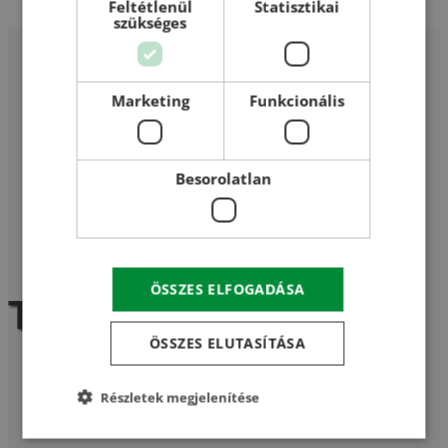
Feltétlenül
Statisztikai
szükséges
Marketing
Funkcionális
Besorolatlan
Kezdőoldal
/
Termékek
/
Serlegkanál JET 10-90
ÖSSZES ELFOGADÁSA
Termékek
ÖSSZES ELUTASÍTÁSA
Részletek megjelenítése