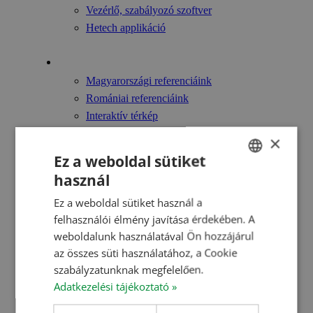
Vezérlő, szabályozó szoftver
Hetech applikáció
Referenciáink
Magyarországi referenciáink
Romániai referenciáink
Interaktív térkép
×
Videók
Ez a weboldal sütiket
Szakmai előadások
használ
HUNGARIAN
Referencia filmek
Ez a weboldal sütiket használ a
Szakmai napok összefoglalói/egyebek
ENGLISH
felhasználói élmény javítása érdekében. A
ROMANIAN
weboldalunk használatával Ön hozzájárul
Hírek
az összes süti használatához, a Cookie
CROATIAN
szabályzatunknak megfelelően.
Karrier
RUSSIAN
Adatkezelési tájékoztató »
Kapcsolat