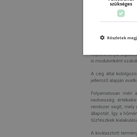
szükséges
Ehhez nemcsak a mai 
szárító szükséges, ha
és a szárító hő és a
folyamatosan szabályo
Részletek megj
Erre a feladatra a H
ugyanakkor olyan sze
teljesítményű légtec
is modulonként szabá
A cég által kidolgoz
jellemző alapján avat
Folyamatosan méri a
nedvesség értékeket
rendszer segít, mely 
állapotát. Így a hőm
tűzfészkek kialakulásá
A kiválasztott termé