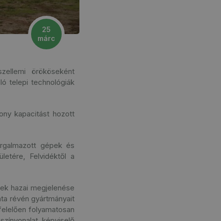
25
márc
ellemi örököseként
ó telepi technológiák
rony kapacitást hozott
rgalmazott gépek és
etére, Felvidéktől a
epek hazai megjelenése
ata révén gyártmányait
felelően folyamatosan
színvonalat képviselő