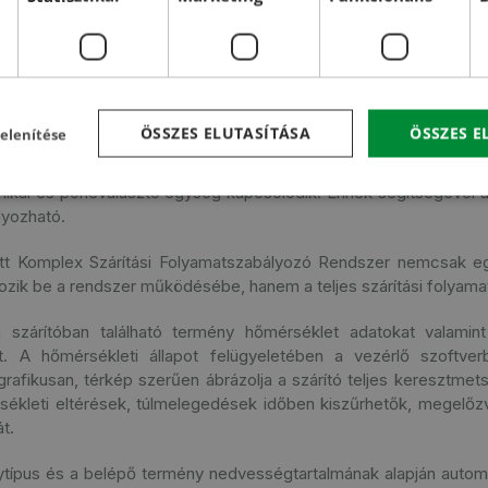
kor követelményeinek megfelelő energiatakarékos, hővisszanyerő
nem olyan berendezés, ami megfelelően illesztett szabályozó re
nyag áramlási folyamatait a szárított termény és a környezeti j
zni tudja.
ÖSSZES ELUTASÍTÁSA
ÖSSZES 
elenítése
-TECH szárító gépcsalád a legalkalmasabb, amely oszlopos any
kvenciális részegységekből (modulokból) épül fel, amelyekhez
hnikai és porleválasztó egység kapcsolódik. Ennek segítségével 
lyozható.
ott Komplex Szárítási Folyamatszabályozó Rendszer nemcsak e
kozik be a rendszer működésébe, hanem a teljes szárítási folyama
 szárítóban található termény hőmérséklet adatokat valamin
. A hőmérsékleti állapot felügyeletében a vezérlő szoftverb
grafikusan, térkép szerűen ábrázolja a szárító teljes keresztme
érsékleti eltérések, túlmelegedések időben kiszűrhetők, megelőz
t.
nytípus és a belépő termény nedvességtartalmának alapján autom