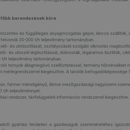
tt főbb berendezések köre
ízszintes és függőleges anyagmozgatás gépei, láncos szállítók, cs
 felvonók 20-200 t/h teljesítmény tartományban.
ő- és utótisztítását, osztályozását szolgáló síkrostás magtisztít
elő- és utószél légtisztítással, dobrosták, légáramos tisztítók, cik
 t/h teljesítmény tartományban.
ló tornyok állagmegóvó szellőztetéssel, termény hőmérséklet mé
int mérlegrendszerrel kiegészítve. A tárolók befogadóképessége
ún. farmer méretigényű, illetve mezőgazdasági nagyüzemi szem
t/h teljesítménnyel.
tási rendszer, távfelügyeleti információs rendszerrel kiegészítve.
 adott gyártási területen a gazdaságok üzemméretéhez igazodó