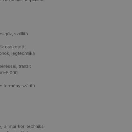
igák, szállító
ók összetett
lonok, légtechnikai
réssel, tranzit
 50-5.000
estermény szárító
, a mai kor technikai