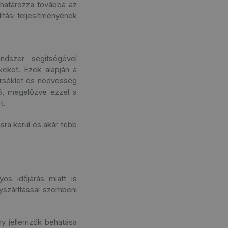
ghatározza továbbá az
ítási teljesítményének
endszer segítségével
eket. Ezek alapján a
érséklet és nedvesség
tó, megelőzve ezzel a
t.
sra kerül és akár több
os időjárás miatt is
szárítással szembeni
ny jellemzők behatása