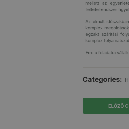
mellett az egyenlet
feltételrendszer figy
Az elmúlt időszakba
komplex megoldásokka
egzakt szárítási fol
komplex folyamatszab
Erre a feladatra válla
Categories:
H
ELŐZŐ C