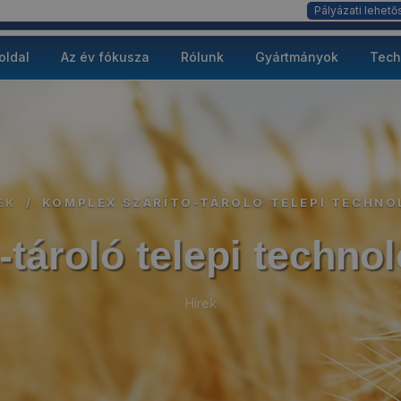
Pályázati lehet
oldal
Az év fókusza
Rólunk
Gyártmányok
Tech
EK
/
KOMPLEX SZÁRÍTÓ-TÁROLÓ TELEPI TECHNO
tároló telepi techno
Hírek