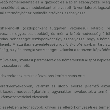
evegő hőmérsékletet és a gázégőt ez alapján szabályozza. Me
érsékletet, és a modulonként elhelyezett fő ventilátorok légszáll
tuális terményhőt az optimális értékhez szabályozza.
ifferenciált (oszloponként független vezérlésű) kitároló r
 vesz az egyes oszlopokból, és méri a kilépő nedvesség érték
árolási sebességét oszloponként úgy szabályozza, hogy a hőm
ődjenek. A szárítási egyenletesség így 0,3-0,5% sávban tartha
nőség, súly és energia veszteséget, valamint a törtszem képződés
műveletek, szárítási paraméterek és hőmérsékleti állapot naplózá
s visszakereshető.
ndszereket az elmúlt időszakban kétféle hatás érte.
redményeképpen, valamint az utóbbi évekre jellemző aszály
k kezdeti nedvességtartalma, ugyanakkor növekedtek a termény
, környezetvédelmi elvárások.
ok esetében a legnagyobb kihívás az eltérő környezeti és termé