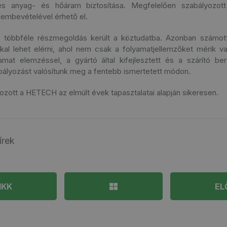
es anyag- és hőáram biztosítása. Megfelelően szabályozot
elembevételével érhető el.
n többféle részmegoldás került a köztudatba. Azonban számo
l lehet elérni, ahol nem csak a folyamatjellemzőket mérik v
yamat elemzéssel, a gyártó által kifejlesztett és a szárító ber
ályozást valósítunk meg a fentebb ismertetett módon.
lkozott a HETECH az elmúlt évek tapasztalatai alapján sikeresen.
írek
IKK
EL