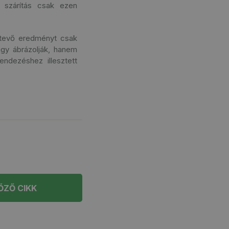
t szárítás csak ezen
ttevő eredményt csak
agy ábrázolják, hanem
endezéshez illesztett
ŐZŐ CIKK