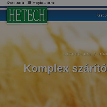
kapcsolat |
info@hetech.hu
Kezdő
KEZDŐOLDAL
/
HÍR
Komplex szárító-