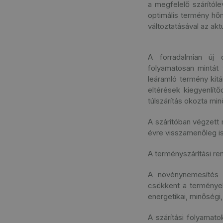
a megfelelő szárítól
optimális termény hőm
változtatásával az ak
A forradalmian új d
folyamatosan mintát
leáramló termény kit
eltérések kiegyenlít
túlszárítás okozta mi
A szárítóban végzett 
évre visszamenőleg i
A terményszárítási re
A növénynemesítés e
csökkent a terménye
energetikai, minőségi
A szárítási folyamat