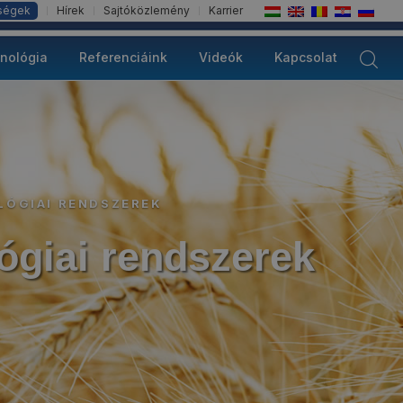
őségek
Hírek
Sajtóközlemény
Karrier
nológia
Referenciáink
Videók
Kapcsolat
LÓGIAI RENDSZEREK
lógiai rendszerek