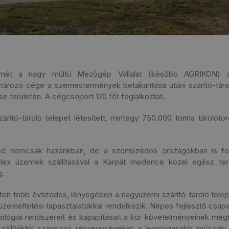
t a nagy múltú Mezőgép Vállalat (később AGRIKON) sz
rozó cége a szemestermények betakarítása utáni szárító-tárol
se területén. A cégcsoport 120 főt foglalkoztat.
rító-tároló telepet létesített, mintegy 750.000 tonna tárolóto
jed nemcsak hazánkban, de a szomszédos országokban is fo
ex üzemek szállításával a Kárpát medence közel egész terül
g.
eten több évtizedes, lényegében a nagyüzemi szárító-tároló tel
, üzemeltetési tapasztalatokkal rendelkezik. Népes fejlesztő csap
nológiai rendszereit és kapacitásait a kor követelményeinek meg
eszállítóktól származó részegységeket a legmagasabb műszaki 