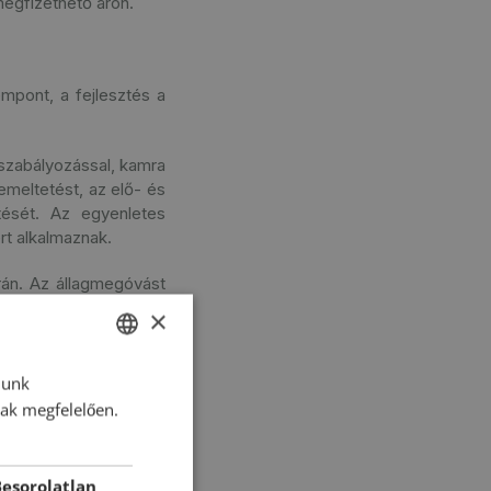
egfizethető áron.
mpont, a fejlesztés a
 szabályozással, kamra
emeltetést, az elő- és
ítését. Az egyenletes
rt alkalmaznak.
rán. Az állagmegóvást
r biztosítja, amely a
×
lunk
HUNGARIAN
nak megfelelően.
ENGLISH
ROMANIAN
esorolatlan