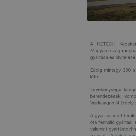
A HETECH Kecskemé
Magyarország meghatá
gyártása és kivitelezé
Eddig mintegy 300 szá
létre.
Tevékenysége kiter
berendezések, kompl
Vajdaságon át Erdélyi
A gyár az adott terül
óta fennálló gyártási
valamint gyártástech
fejleszti. A külső b